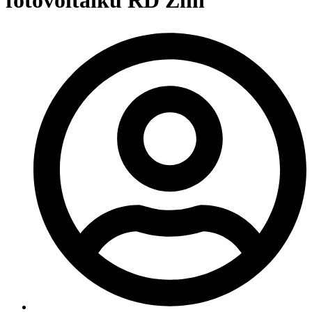
fotovoltaiku RD Zlín