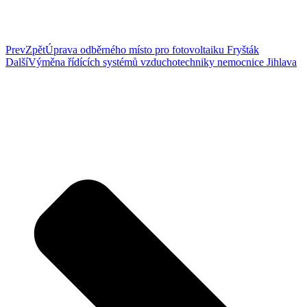
Prev
Zpět
Úprava odběrného místo pro fotovoltaiku Fryšták
Další
Výměna řídících systémů vzduchotechniky nemocnice Jihlava