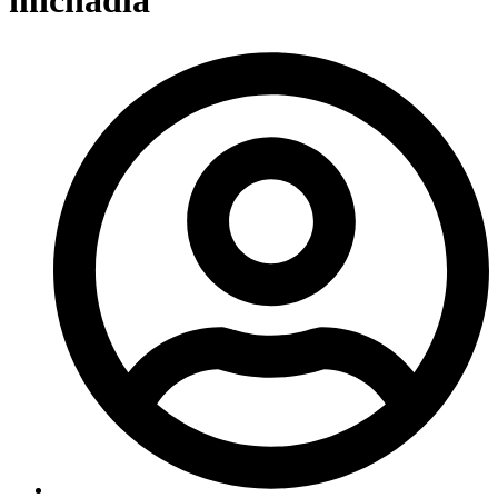
míchadla