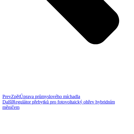
Prev
Zpět
Úprava průmyslového míchadla
Další
Regulátor přebytků pro fotovoltaický ohřev hybridním
měničem